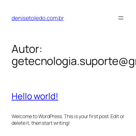
Pular
para
denisetoledo.com.br
o
conteúdo
Autor:
getecnologia.suporte@g
Hello world!
Welcome to WordPress. This is your first post. Edit or
delete it, then start writing!